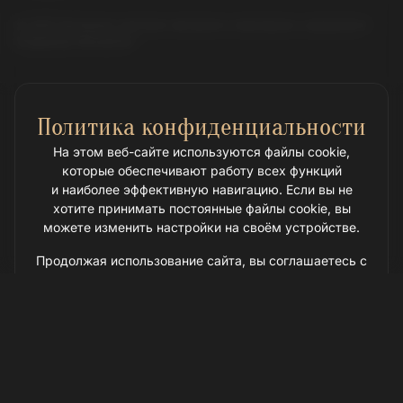
© 2007 Интернет-магазин авторских ювелирных украшений
Фантазия
Владимир Михайлов
Ограниченная серия
Политика конфиденциальности
На этом веб-сайте используются файлы cookie,
которые обеспечивают работу всех функций
и наиболее эффективную навигацию. Если вы не
Язык
хотите принимать постоянные файлы cookie, вы
можете изменить настройки на своём устройстве.
Сервисы
Продолжая использование сайта, вы соглашаетесь с
применением файлов cookie. Подробнее в
Политике
конфиденциальности
и
Политике использования
файлов cookie
.
Принять и продолжить