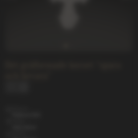
Det gråformade korset "spara
och bevara"
Material
Platinum 950
Infoga
Utan stenar
Storlek