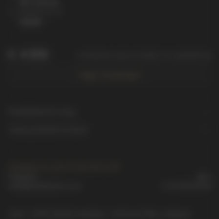
40 x 20 mm
Artikelnummer
94048
€
4 910
+ Att plocka upp en kedja i en uppsättning
Lägg i varukorgen
Produktbeskrivning
Andra produktversioner
Kontakta oss på ett bekvämt sätt
Telegram
Max
order@vmikhailov.com
+7 911 916 53 00
code = 4000 details message = Unknown filter: category