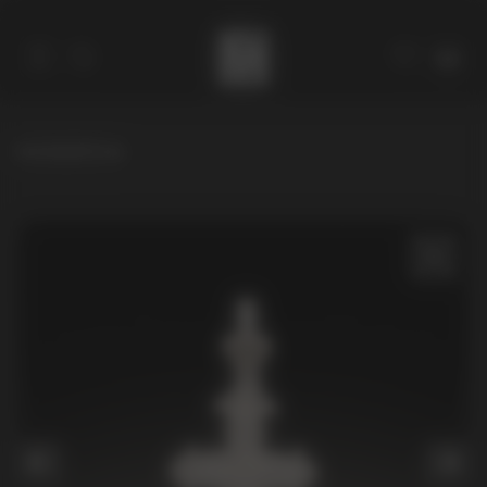
hemsida
/
Cross
Katalog
Om författaren