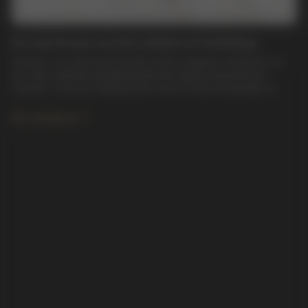
Hur man bevarar smyckets skönhet och utstrålning
Smycken, som alla dyra föremål, kräver noggrann hantering och
viss vård. Särskild uppmärksamhet bör ägnas utseendet på
smycken i heta och fuktiga klimat. Det är också nödvändigt att
skydda smycken från att få parfymer och kosmetika på dem.
Mer detaljerad